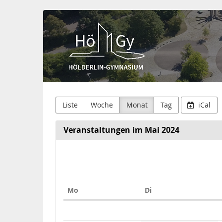
Hölderlin-
Zum
Haupt-
Gymnasium
Inhalt
springen
Nürtingen
Liste
Woche
Monat
Tag
iCal
Veranstaltungen im Mai 2024
Montag
Dienstag
Mo
Di
Kalender