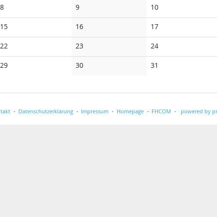
Keine
Keine
Keine
8
9
10
Veranstaltungen
Veranstaltungen
Veranstaltungen
Keine
Keine
Keine
15
16
17
Veranstaltungen
Veranstaltungen
Veranstaltungen
Keine
Keine
Keine
22
23
24
Veranstaltungen
Veranstaltungen
Veranstaltungen
Keine
Keine
Keine
29
30
31
Veranstaltungen
Veranstaltungen
Veranstaltungen
takt
Datenschutzerklärung
Impressum
Homepage
FHCOM
powered by pr