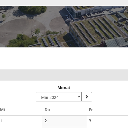
Monat
Mittwoch
Donnerstag
Freitag
Mi
Do
Fr
Keine
Keine
Keine
1
2
3
Veranstaltungen
Veranstaltungen
Veranstaltungen