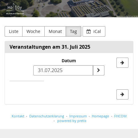
Hölderlin-
Zum
Haupt-
Gymnasium
Inhalt
springen
Nürtingen
Liste
Woche
Monat
Tag
iCal
Veranstaltungen am 31. Juli 2025
Datum
Datum
zur
Anzeige
auswählen
Kontakt
Datenschutzerklärung
Impressum
Homepage
FHCOM
powered by pretix